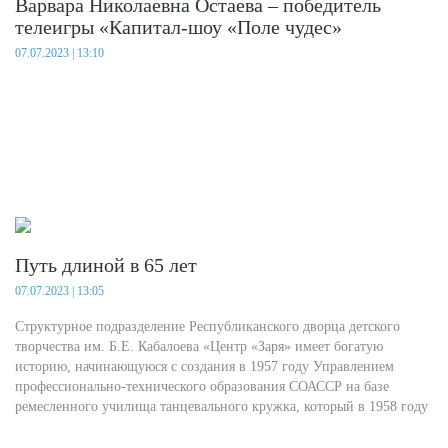
Варвара Николаевна Остаева – победитель
телеигры «Капитал-шоу «Поле чудес»
07.07.2023 | 13:10
Путь длиной в 65 лет
07.07.2023 | 13:05
Структурное подразделение Республиканского дворца детского
творчества им. Б.Е. Кабалоева «Центр «Заря» имеет богатую
историю, начинающуюся с создания в 1957 году Управлением
профессионально-технического образования СОАССР на базе
ремесленного училища танцевального кружка, который в 1958 году
получил название «Ансамбль народного танца трудовых резервов».