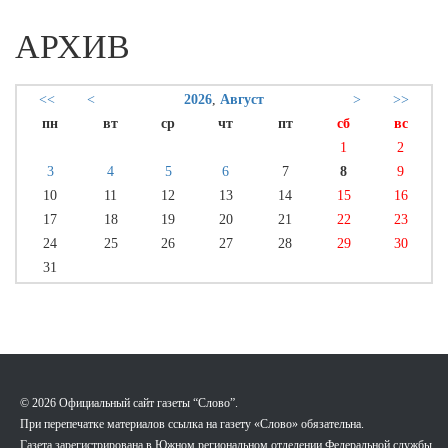
АРХИВ
<<
<
2026
,
Август
>
>>
пн
вт
ср
чт
пт
сб
вс
1
2
3
4
5
6
7
8
9
10
11
12
13
14
15
16
17
18
19
20
21
22
23
24
25
26
27
28
29
30
31
© 2026 Официальный сайт газеты “Слово”.
При перепечатке материалов ссылка на газету «Слово» обязательна.
Газета зарегистрирована в Южном региональном отделении Федеральной службы