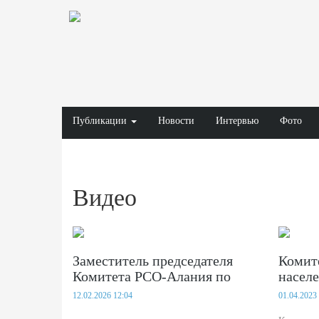
Публикации
Новости
Интервью
Фото
Видео
Заместитель председателя
Комите
Комитета РСО-Алания по
насел
занятости населения Авакова
жител
12.02.2026 12:04
01.04.2023
Элла Липоридовна рассказала
посет