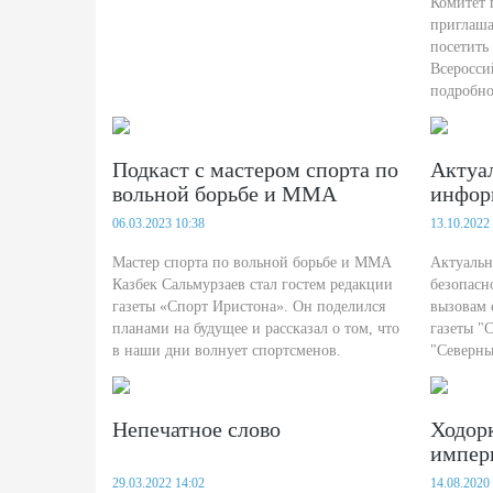
о своей лекции и работе с
этап 
Комитет 
приглаша
ребятами
вакан
посетить
Всеросси
подробно
Комитета
Алания А
журналис
Подкаст с мастером спорта по
Актуа
вольной борьбе и ММА
инфор
Казбеком Сальмурзаевым
безоп
06.03.2023 10:38
13.10.2022
проти
Мастер спорта по вольной борьбе и ММА
вызов
Актуаль
Казбек Сальмурзаев стал гостем редакции
безопасн
газеты «Спорт Иристона». Он поделился
вызовам 
планами на будущее и рассказал о том, что
газеты "
в наши дни волнует спортсменов.
"Северны
#слово_подкаст
военной 
Непечатное слово
Ходор
импер
29.03.2022 14:02
14.08.2020