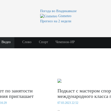
Погода во Владикавказе
Gismeteo
Прогноз на 2 недели
Видео
Слово
Спорт
Чемпион-ИР
т по занятости
Подкаст с мастером спор
ения приглашает
международного класса 
ей Северной Осетии
тяжелой атлетике Яной
 16:29
07.03.2023 22:52
ить республиканский
Сотиевой