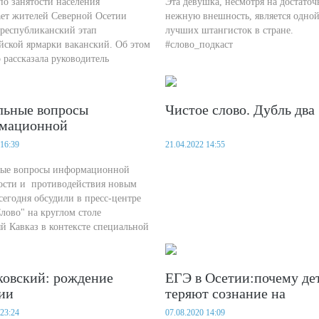
Всероссийской ярмарки
по занятости населения
Эта девушка, несмотря на достаточ
ет жителей Северной Осетии
нежную внешность, является одной
ский
 республиканский этап
лучших штангисток в стране.
йской ярмарки ваканский. Об этом
#слово_подкаст
 рассказала руководитель
 по занятости населения РСО-
льбина Плаева во время встречи с
тами.
льные вопросы
Чистое слово. Дубль два
мационной
асности и
 16:39
21.04.2022 14:55
водействия новым
ам
ные вопросы информационной
ости и противодействия новым
сегодня обсудили в пресс-центре
Слово" на круглом столе
й Кавказ в контексте специальной
операции: угрозы и перспективы".
ковский: рождение
ЕГЭ в Осетии:почему де
ии
теряют сознание на
экзаменах?
 23:24
07.08.2020 14:09