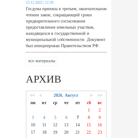
13.12.2022 | 12:29
Госдума приняла в третьем, окончательном
чтении закон, сокращающий сроки
предварительного согласования
предоставления земельных участков,
находящихся в государственной и
муниципальной собственности. Документ
был инициирован Правительством РФ.
все материалы
АРХИВ
<<
<
2026
,
Август
>
>>
пн
вт
ср
чт
пт
сб
вс
1
2
3
4
5
6
7
8
9
10
11
12
13
14
15
16
17
18
19
20
21
22
23